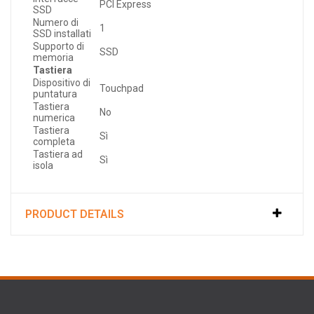
PCI Express
SSD
Numero di
1
SSD installati
Supporto di
SSD
memoria
Tastiera
Dispositivo di
Touchpad
puntatura
Tastiera
No
numerica
Tastiera
Sì
completa
Tastiera ad
Sì
isola
PRODUCT DETAILS