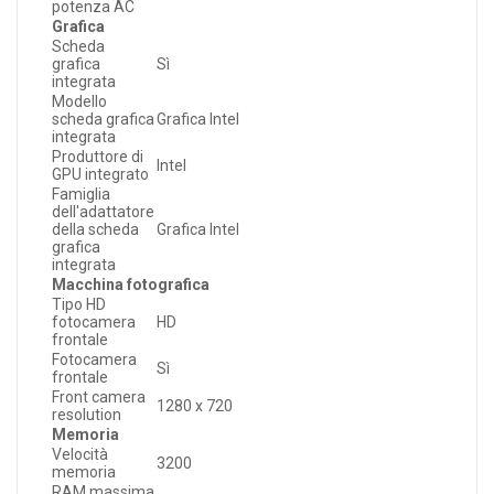
potenza AC
Grafica
Scheda
grafica
Sì
integrata
Modello
scheda grafica
Grafica Intel
integrata
Produttore di
Intel
GPU integrato
Famiglia
dell'adattatore
della scheda
Grafica Intel
grafica
integrata
Macchina fotografica
Tipo HD
fotocamera
HD
frontale
Fotocamera
Sì
frontale
Front camera
1280 x 720
resolution
Memoria
Velocità
3200
memoria
RAM massima