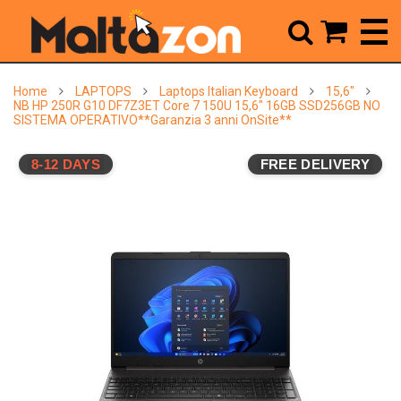



Home
LAPTOPS
Laptops Italian Keyboard
15,6"
NB HP 250R G10 DF7Z3ET Core 7 150U 15,6" 16GB SSD256GB NO
SISTEMA OPERATIVO**Garanzia 3 anni OnSite**
8-12 DAYS
FREE DELIVERY