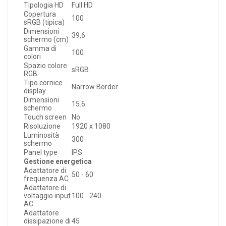
Tipologia HD
Full HD
Copertura
100
sRGB (tipica)
Dimensioni
39,6
schermo (cm)
Gamma di
100
colori
Spazio colore
sRGB
RGB
Tipo cornice
Narrow Border
display
Dimensioni
15.6
schermo
Touch screen
No
Risoluzione
1920 x 1080
Luminosità
300
schermo
Panel type
IPS
Gestione energetica
Adattatore di
50 - 60
frequenza AC
Adattatore di
voltaggio input
100 - 240
AC
Adattatore
dissipazione di
45