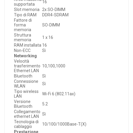
16
supportata
Slot memoria
2x SO-DIMM
Tipo di RAM
DDR4-SDRAM
Fattore di
forma
SO-DIMM
memoria
Struttura
1 x 16
memoria
RAM installata
16
Non-ECC
Sì
Networking
Velocità
trasferimento
10,100,1000
Ethernet LAN
Bluetooth
Sì
Connessione
Sì
WLAN
Tipo wireless
Wi-Fi 6 (802.11ax)
LAN
Versione
5.2
Bluetooth
Collegamento
Sì
ethernet LAN
Tecnologia di
10/100/1000Base-T(X)
cablaggio
Prestazione