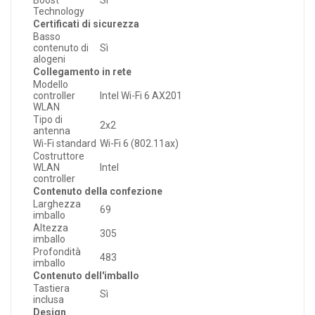
Boost
Sì
Technology
Certificati di sicurezza
Basso
contenuto di
Sì
alogeni
Collegamento in rete
Modello
controller
Intel Wi-Fi 6 AX201
WLAN
Tipo di
2x2
antenna
Wi-Fi standard
Wi-Fi 6 (802.11ax)
Costruttore
WLAN
Intel
controller
Contenuto della confezione
Larghezza
69
imballo
Altezza
305
imballo
Profondità
483
imballo
Contenuto dell'imballo
Tastiera
Sì
inclusa
Design