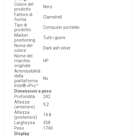
Colore del
Nero
prodotto
Fattore di
Clamshell
forma
Tipo di
Computer portatile
prodotto
Market
Tutti i giorni
positioning
Nome del
Dark ash silver
colore
Nome del
marchio
HP
originale
Ammissibilità
della
No
piattaforma
Intel® vPro™
Dimensioni e peso
Profondità
242
Altezza
9,2
(anteriore)
Altezza
14.8
(posteriore)
Larghezza
358
Peso
1740
Display