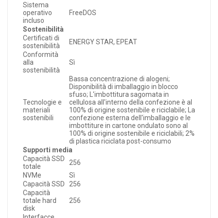
Sistema
operativo
FreeDOS
incluso
Sostenibilità
Certificati di
ENERGY STAR, EPEAT
sostenibilità
Conformità
alla
Sì
sostenibilità
Bassa concentrazione di alogeni;
Disponibilità di imballaggio in blocco
sfuso; L'imbottitura sagomata in
Tecnologie e
cellulosa all'interno della confezione è al
materiali
100% di origine sostenibile e riciclabile; La
sostenibili
confezione esterna dell'imballaggio e le
imbottiture in cartone ondulato sono al
100% di origine sostenibile e riciclabili; 2%
di plastica riciclata post-consumo
Supporti media
Capacità SSD
256
totale
NVMe
Sì
Capacità SSD
256
Capacità
totale hard
256
disk
Interfacce