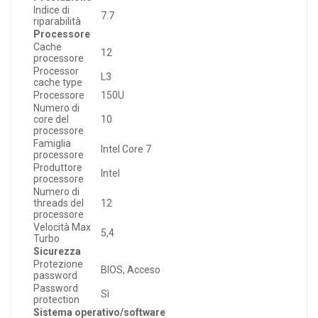
Indice di
7.7
riparabilità
Processore
Cache
12
processore
Processor
L3
cache type
Processore
150U
Numero di
core del
10
processore
Famiglia
Intel Core 7
processore
Produttore
Intel
processore
Numero di
threads del
12
processore
Velocità Max
5,4
Turbo
Sicurezza
Protezione
BIOS, Acceso
password
Password
Sì
protection
Sistema operativo/software