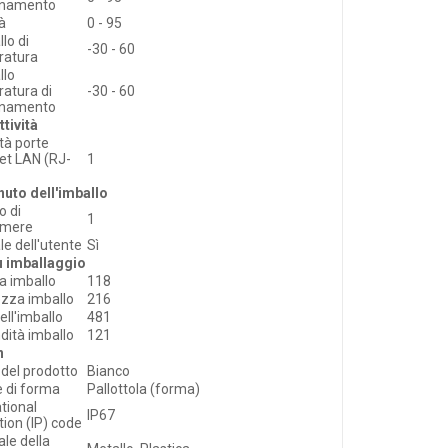
onamento
à
0 - 95
llo di
-30 - 60
ratura
llo
atura di
-30 - 60
onamento
tività
tà porte
et LAN (RJ-
1
uto dell'imballo
o di
1
amere
e dell'utente
Sì
u imballaggio
a imballo
118
zza imballo
216
ell'imballo
481
dità imballo
121
n
 del prodotto
Bianco
e di forma
Pallottola (forma)
ational
IP67
tion (IP) code
ale della