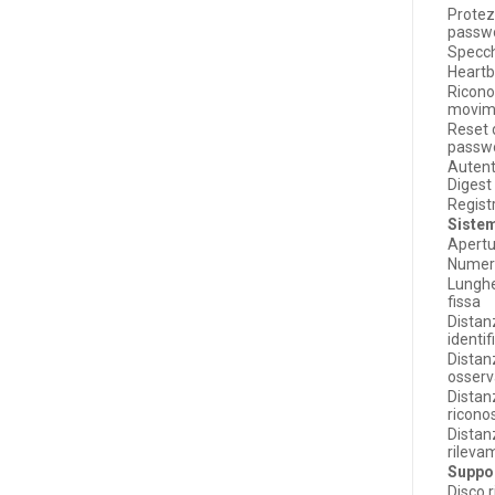
Protez
passw
Specc
Heart
Ricon
movim
Reset 
passwo
Autent
Digest
Registr
Sistem
Apert
Numero
Lungh
fissa
Distan
identi
Distan
osserv
Distan
ricono
Distan
rileva
Suppo
Disco r