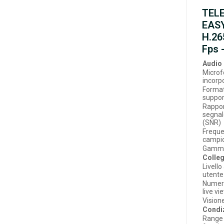
TEL
EASY
H.26
Fps 
Audio
Micro
incorp
Format
suppor
Rappo
segna
(SNR)
Freque
campi
Gamma 
Colleg
Livell
utente
Numero
live v
Visione
Condiz
Range 