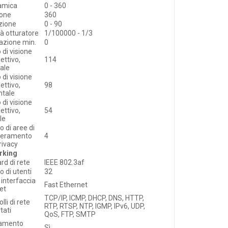
amica
0 - 360
ione
360
azione
0 - 90
tà otturatore
1/100000 - 1/3
nazione min.
0
 di visione
iettivo,
114
ale
 di visione
iettivo,
98
ntale
 di visione
iettivo,
54
le
 di aree di
eramento
4
rivacy
rking
rd di rete
IEEE 802.3af
 di utenti
32
 interfaccia
Fast Ethernet
et
TCP/IP, ICMP, DHCP, DNS, HTTP,
lli di rete
RTP, RTSP, NTP, IGMP, IPv6, UDP,
tati
QoS, FTP, SMTP
gamento
Sì