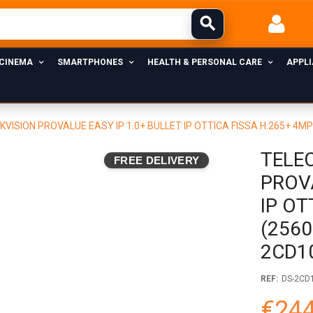
 CINEMA
SMARTPHONES
HEALTH & PERSONAL CARE
APPL
VISION PROVALUE EASY IP 1.0+ BULLET IP OTTICA FISSA H.265+ 4MP (
TELE
FREE DELIVERY
PROVA
IP OT
(2560
2CD1
REF:
DS-2CD1
€244