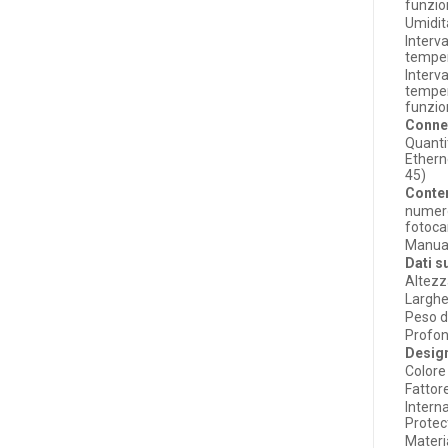
funzi
Umidit
Interva
tempe
Interva
temper
funzi
Connet
Quanti
Ethern
45)
Conten
numer
fotoc
Manual
Dati s
Altezz
Larghe
Peso d
Profon
Desig
Colore
Fattor
Intern
Protec
Materi