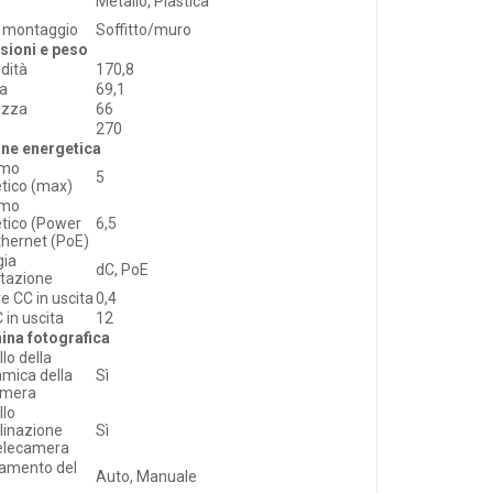
Metallo, Plastica
i montaggio
Soffitto/muro
sioni e peso
dità
170,8
za
69,1
ezza
66
270
one energetica
umo
5
tico (max)
umo
tico (Power
6,5
thernet (PoE)
gia
dC, PoE
tazione
 CC in uscita
0,4
 in uscita
12
ina fotografica
lo della
mica della
Sì
amera
llo
clinazione
Sì
telecamera
iamento del
Auto, Manuale