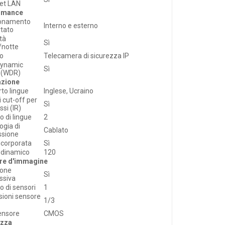
et LAN
rmance
ionamento
Interno e esterno
tato
tà
Sì
/notte
lo
Telecamera di sicurezza IP
Dynamic
Sì
 (WDR)
azione
to lingue
Inglese, Ucraino
di cut-off per
Sì
ssi (IR)
 di lingue
2
ogia di
Cablato
ssione
ncorporata
Sì
 dinamico
120
re d'immagine
ione
Sì
ssiva
 di sensori
1
ioni sensore
1/3
ensore
CMOS
ezza