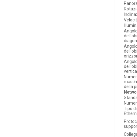
Panor
Rotaz
Inclin
Veloci
Illumi
Angolo
dell'ob
diagon
Angolo
dell'ob
orizzo
Angolo
dell'ob
vertica
Numero
masch
della p
Netwo
Standa
Numero
Tipo di
Ethern
Protoco
suppor
Colle