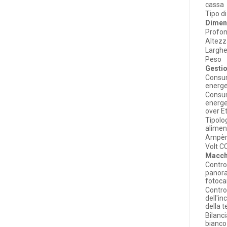
cassa
Tipo d
Dimen
Profon
Altez
Largh
Peso
Gesti
Cons
energe
Cons
energe
over E
Tipolo
alimen
Ampère
Volt CC
Macch
Control
panora
fotoc
Contro
dell'in
della 
Bilanc
bianco