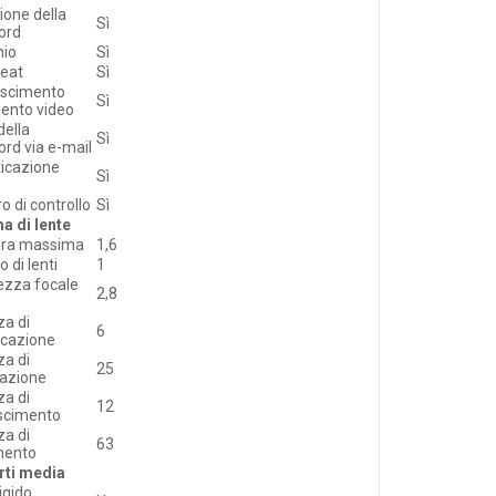
ione della
Sì
ord
hio
Sì
beat
Sì
oscimento
Sì
ento video
della
Sì
rd via e-mail
icazione
Sì
o di controllo
Sì
a di lente
ura massima
1,6
 di lenti
1
ezza focale
2,8
za di
6
ficazione
za di
25
azione
za di
12
scimento
za di
63
mento
rti media
igido