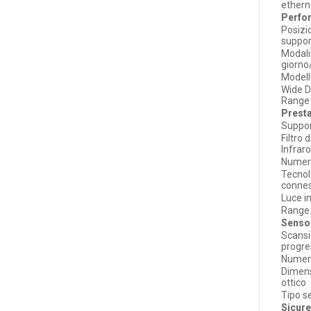
ethern
Perfo
Posiz
suppor
Modali
giorno
Model
Wide 
Range
Prest
Suppor
Filtro 
Infraro
Numero
Tecnol
conne
Luce i
Range
Senso
Scans
progre
Numero
Dimens
ottico
Tipo s
Sicur