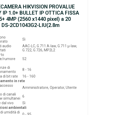
ECAMERA HIKVISION PROVALUE
 IP 1.0+ BULLET IP OTTICA FISSA
5+ 4MP (2560 x1440 pixel) a 20
- DS-2CD1043G2-LIU(2.8m
fono
Sì
orato
i audio
AAC-LC, G.711 A-law, G.711 μ-law,
tati
G.722, G.726, MP2L2
rto
le/rumore
52
nze di
8 - 16
onamento
di bit rate
16 - 160
amento in rete
o accesso
Amministratore, Operator, Utente
 di canali
6
iew simultanei
 dal vivo
Sì
ioni ambientali
di umidità di
0 - 95