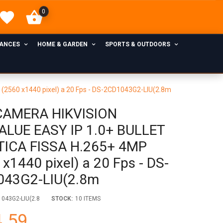
0
IANCES
HOME & GARDEN
SPORTS & OUTDOORS
2560 x1440 pixel) a 20 Fps - DS-2CD1043G2-LIU(2.8m
CAMERA HIKVISION
LUE EASY IP 1.0+ BULLET
TICA FISSA H.265+ 4MP
 x1440 pixel) a 20 Fps - DS-
043G2-LIU(2.8m
043G2-LIU(2.8
STOCK:
10 ITEMS
.59