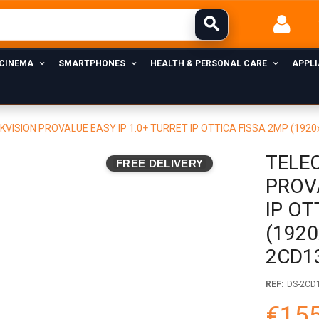
 CINEMA
SMARTPHONES
HEALTH & PERSONAL CARE
APPL
VISION PROVALUE EASY IP 1.0+ TURRET IP OTTICA FISSA 2MP (1920x1
TELE
FREE DELIVERY
PROVA
IP OT
(1920
2CD1
REF:
DS-2CD
€155