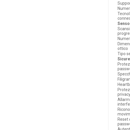
Suppor
Numero
Tecnol
conne
Senso
Scans
progre
Numero
Dimens
ottico
Tipo s
Sicur
Protez
passw
Specc
Filigra
Heart
Protez
privac
Allarme
interf
Ricon
movim
Reset 
passwo
Autent