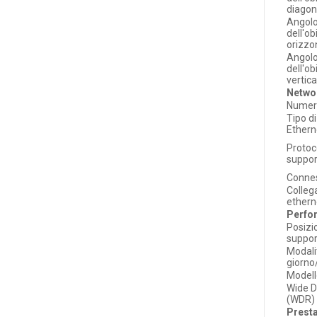
diagon
Angolo
dell'ob
orizzo
Angolo
dell'ob
vertica
Netwo
Numero
Tipo di
Ethern
Protoco
suppor
Conne
Colle
ethern
Perfo
Posiz
suppor
Modali
giorno
Model
Wide 
(WDR)
Prest