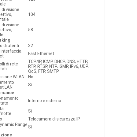
ale
 di visione
iettivo,
104
ntale
 di visione
iettivo,
58
le
rking
 di utenti
32
 interfaccia
Fast Ethernet
et
TCP/IP, ICMP, DHCP, DNS, HTTP,
lli di rete
RTP, RTSP, NTP, IGMP, IPv6, UDP,
tati
QoS, FTP, SMTP
ssione WLAN
No
gamento
Sì
et LAN
rmance
ionamento
Interno e esterno
tato
tà
Sì
/notte
lo
Telecamera di sicurezza IP
Dynamic Range
Sì
azione