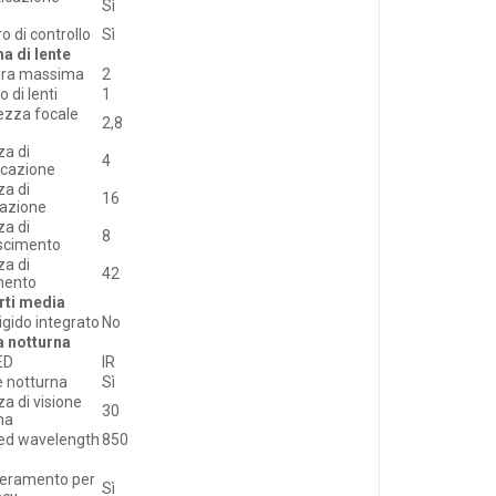
Sì
o di controllo
Sì
a di lente
ura massima
2
 di lenti
1
ezza focale
2,8
za di
4
ficazione
za di
16
azione
za di
8
scimento
za di
42
mento
rti media
igido integrato
No
a notturna
ED
IR
e notturna
Sì
za di visione
30
na
red wavelength
850
eramento per
Sì