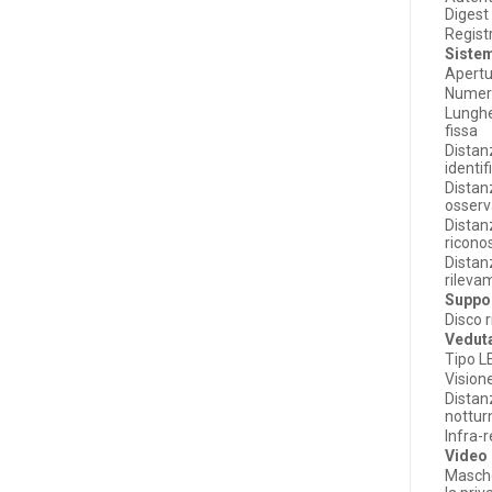
Digest
Registr
Sistem
Apert
Numero
Lungh
fissa
Distan
identi
Distan
osserv
Distan
ricono
Distan
rileva
Suppo
Disco r
Vedut
Tipo L
Vision
Distan
nottur
Infra-
Video
Masch