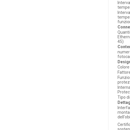
Interva
tempe
Interva
temper
funzi
Connet
Quanti
Ethern
45)
Conten
numer
fotoc
Desig
Colore
Fattor
Funzio
protez
Intern
Protec
Tipo d
Dettag
Interfa
monta
dell'ob
Certifi
sosteni