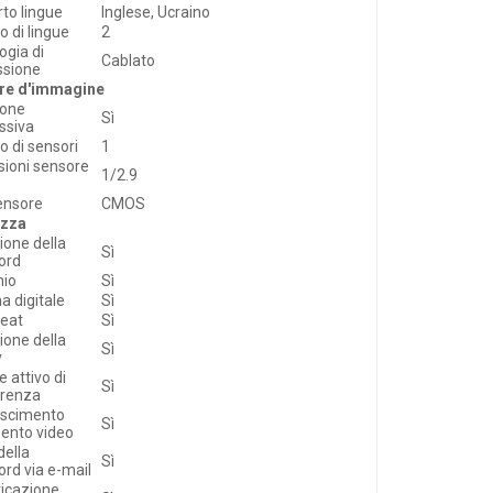
to lingue
Inglese, Ucraino
 di lingue
2
ogia di
Cablato
ssione
re d'immagine
ione
Sì
ssiva
 di sensori
1
ioni sensore
1/2.9
ensore
CMOS
ezza
ione della
Sì
ord
hio
Sì
na digitale
Sì
beat
Sì
ione della
Sì
y
 attivo di
Sì
erenza
oscimento
Sì
ento video
della
Sì
rd via e-mail
icazione