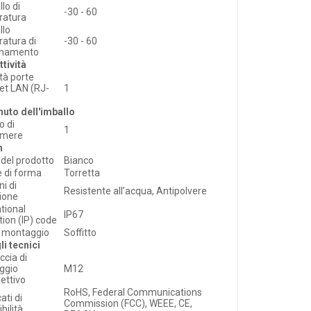
llo di
-30 - 60
ratura
llo
atura di
-30 - 60
onamento
tività
tà porte
et LAN (RJ-
1
uto dell'imballo
o di
1
amere
n
 del prodotto
Bianco
e di forma
Torretta
ni di
Resistente all’acqua, Antipolvere
ione
ational
IP67
tion (IP) code
i montaggio
Soffitto
li tecnici
ccia di
ggio
M12
iettivo
RoHS, Federal Communications
cati di
Commission (FCC), WEEE, CE,
bilità