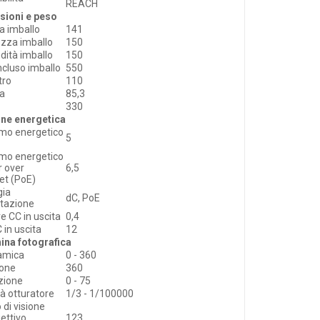
REACH
sioni e peso
a imballo
141
zza imballo
150
dità imballo
150
ncluso imballo
550
tro
110
za
85,3
330
one energetica
mo energetico
5
mo energetico
 over
6,5
et (PoE)
gia
dC, PoE
tazione
 CC in uscita
0,4
 in uscita
12
ina fotografica
amica
0 - 360
ione
360
azione
0 - 75
tà otturatore
1/3 - 1/100000
 di visione
iettivo,
123