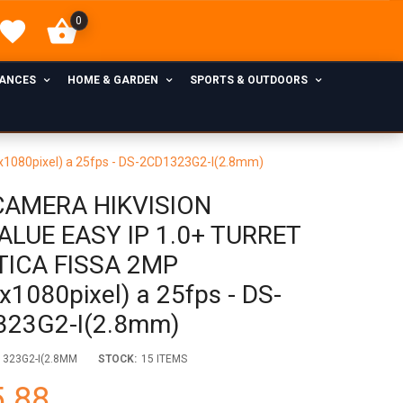
0
IANCES
HOME & GARDEN
SPORTS & OUTDOORS
080pixel) a 25fps - DS-2CD1323G2-I(2.8mm)
CAMERA HIKVISION
LUE EASY IP 1.0+ TURRET
TICA FISSA 2MP
x1080pixel) a 25fps - DS-
323G2-I(2.8mm)
1323G2-I(2.8MM
STOCK:
15 ITEMS
.88