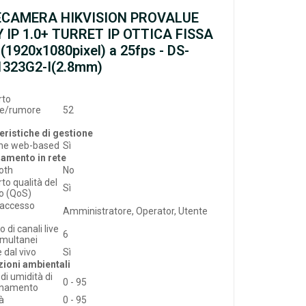
ECAMERA HIKVISION PROVALUE
 IP 1.0+ TURRET IP OTTICA FISSA
(1920x1080pixel) a 25fps - DS-
323G2-I(2.8mm)
rto
le/rumore
52
eristiche di gestione
one web-based
Sì
amento in rete
oth
No
to qualità del
Sì
io (QoS)
o accesso
Amministratore, Operator, Utente
 di canali live
6
imultanei
 dal vivo
Sì
ioni ambientali
di umidità di
0 - 95
onamento
à
0 - 95