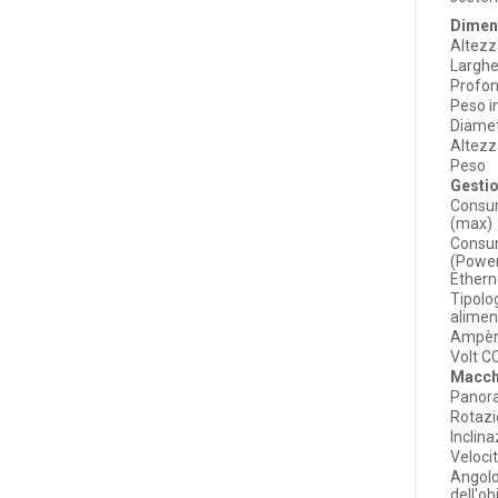
Dimen
Altezz
Larghe
Profon
Peso i
Diame
Altez
Peso
Gesti
Consu
(max)
Consu
(Power
Ethern
Tipolo
alimen
Ampère
Volt CC
Macch
Panor
Rotaz
Inclin
Veloci
Angolo
dell'ob